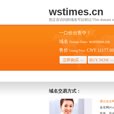
wstimes.cn
您正在访问的域名可以转让!This domain name i
一口价出售中！
域名
wstimes.cn
Domain Name:
售价
CNY 11177.0
Listing Price:
立即购买
BUY NOW
>>
>>
域名交易方式：
通过金名网(
金名网(4
简单、安