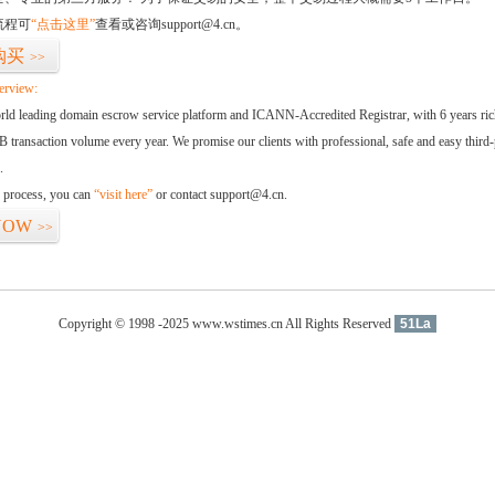
流程可
“点击这里”
查看或咨询support@4.cn。
购买
>>
erview:
orld leading domain escrow service platform and ICANN-Accredited Registrar, with 6 years ri
 transaction volume every year. We promise our clients with professional, safe and easy third-
.
d process, you can
“visit here”
or contact support@4.cn.
NOW
>>
Copyright © 1998 -2025 www.wstimes.cn All Rights Reserved
51La