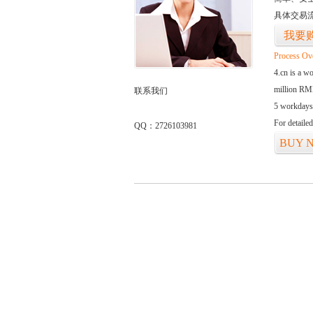
具体交易
我要
Process Ov
4.cn is a w
million RMB
联系我们
5 workdays
For detaile
QQ：2726103981
BUY 